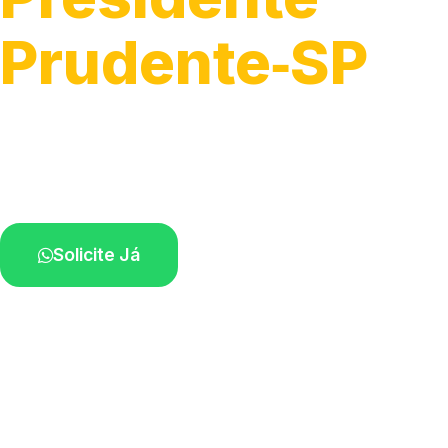
Prudente‑SP
Fixação, troca e ajuste de iluminação.
Profissionais atendendo perto de você.
Solicite Já