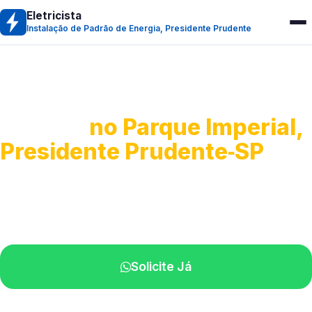
Eletricista
Instalação de Padrão de Energia, Presidente Prudente
Instalação de Padrão de
Energia
no Parque Imperial,
Presidente Prudente‑SP
Execução da entrada de energia.
Profissionais qualificados na sua região.
Solicite Já