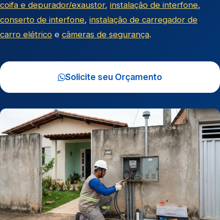
coifa e depurador/exaustor
,
instalação de interfone
,
conserto de interfone
,
instalação de carregador de
carro elétrico
e
câmeras de segurança
.
Solicite seu Orçamento